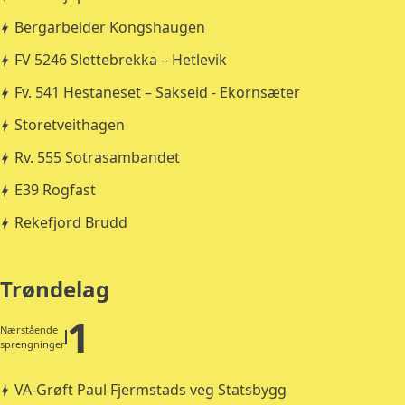
Bergarbeider Kongshaugen
FV 5246 Slettebrekka – Hetlevik
Fv. 541 Hestaneset – Sakseid - Ekornsæter
Storetveithagen
Rv. 555 Sotrasambandet
E39 Rogfast
Rekefjord Brudd
Trøndelag
1
Nærstående
sprengninger
VA-Grøft Paul Fjermstads veg Statsbygg