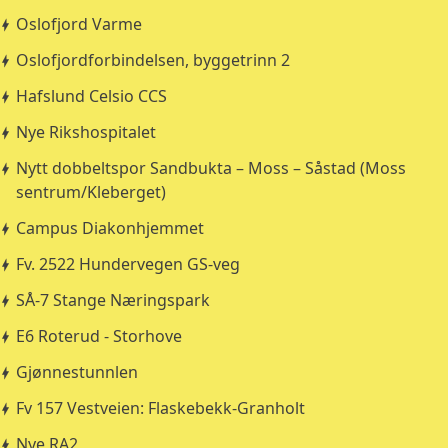
Oslofjord Varme
Oslofjordforbindelsen, byggetrinn 2
Hafslund Celsio CCS
Nye Rikshospitalet
Nytt dobbeltspor Sandbukta – Moss – Såstad (Moss
sentrum/Kleberget)
Campus Diakonhjemmet
Fv. 2522 Hundervegen GS-veg
SÅ-7 Stange Næringspark
E6 Roterud - Storhove
Gjønnestunnlen
Fv 157 Vestveien: Flaskebekk-Granholt
Nye RA2