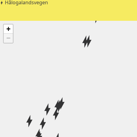
Hålogalandsvegen
+
−