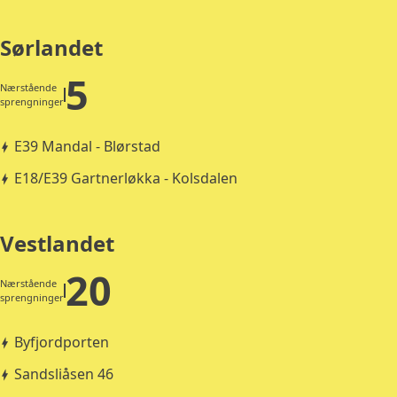
Sørlandet
5
Nærstående
sprengninger
E39 Mandal - Blørstad
E18/E39 Gartnerløkka - Kolsdalen
Vestlandet
20
Nærstående
sprengninger
Byfjordporten
Sandsliåsen 46