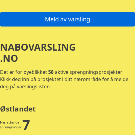
Gå til listen over regioner
Gå til bunntekst
Meld av varsling
NABOVARSLING
.NO
Det er for øyeblikket
58
aktive sprengningsprosjekter.
Klikk deg inn på prosjektet i ditt nærområde for å melde
deg på varslingslisten.
Østlandet
7
Nærstående
sprengninger