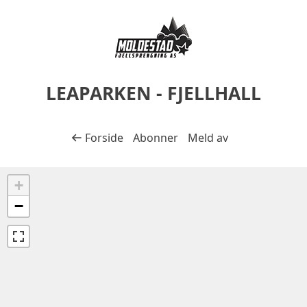
Gå til prosjektets innhold
Gå til bunntekst
LEAPARKEN - FJELLHALL
Tilbake til
Forside
Abonner
Meld av
+
−