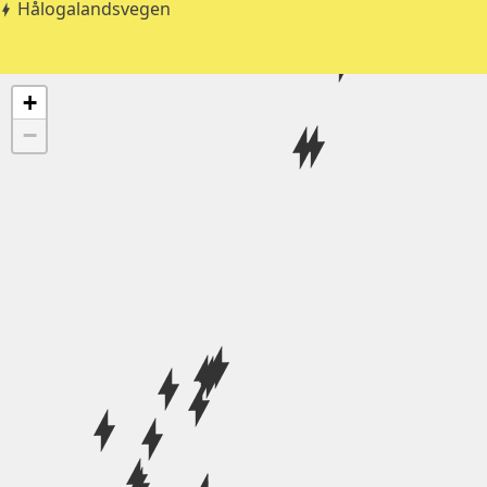
Hålogalandsvegen
+
−