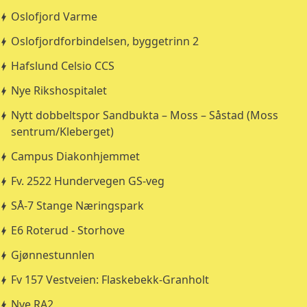
Oslofjord Varme
Oslofjordforbindelsen, byggetrinn 2
Hafslund Celsio CCS
Nye Rikshospitalet
Nytt dobbeltspor Sandbukta – Moss – Såstad (Moss
sentrum/Kleberget)
Campus Diakonhjemmet
Fv. 2522 Hundervegen GS-veg
SÅ-7 Stange Næringspark
E6 Roterud - Storhove
Gjønnestunnlen
Fv 157 Vestveien: Flaskebekk-Granholt
Nye RA2