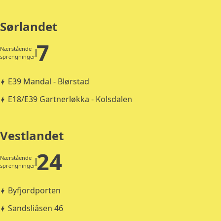
Sørlandet
7
Nærstående
sprengninger
E39 Mandal - Blørstad
E18/E39 Gartnerløkka - Kolsdalen
Vestlandet
24
Nærstående
sprengninger
Byfjordporten
Sandsliåsen 46