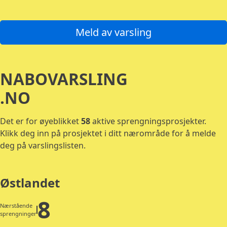
Gå til listen over regioner
Gå til bunntekst
Meld av varsling
NABOVARSLING
.NO
Det er for øyeblikket
58
aktive sprengningsprosjekter.
Klikk deg inn på prosjektet i ditt nærområde for å melde
deg på varslingslisten.
Østlandet
8
Nærstående
sprengninger