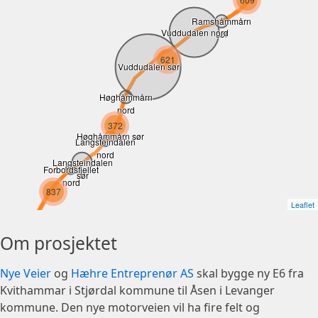
Ramshåmmårn
Vuddudalen nord
sør
621
Vuddudalen sør
Høghåmmårn
nord
372
Høghåmmårn sør
Langsteindalen
nord
Langsteindalen
Forbordsfjellet
sør
nord
837
Leaflet
Om prosjektet
Nye Veier
og
Hæhre Entreprenør AS
skal bygge ny E6 fra
Kvithammar i Stjørdal kommune til Åsen i Levanger
kommune. Den nye motorveien vil ha fire felt og