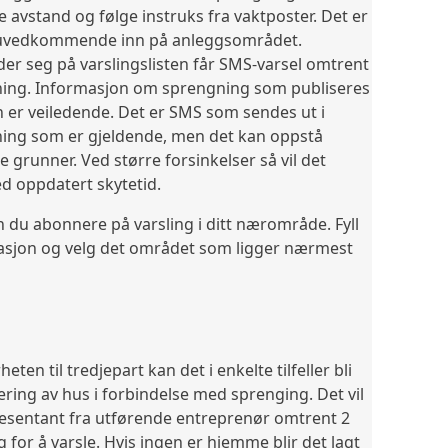
de avstand og følge instruks fra vaktposter. Det er
 uvedkommende inn på anleggsområdet.
r seg på varslingslisten får SMS-varsel omtrent
ning. Informasjon om sprengning som publiseres
 er veiledende. Det er SMS som sendes ut i
ning som er gjeldende, men det kan oppstå
ke grunner. Ved større forsinkelser så vil det
 oppdatert skytetid.
 du abonnere på varsling i ditt nærområde. Fyll
asjon og velg det området som ligger nærmest
heten til tredjepart kan det i enkelte tilfeller bli
ring av hus i forbindelse med sprenging. Det vil
sentant fra utførende entreprenør omtrent 2
 for å varsle. Hvis ingen er hjemme blir det lagt