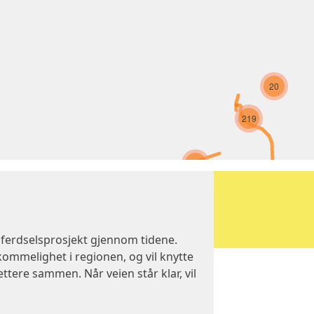
20
219
32
420
170
646
ferdselsprosjekt gjennom tidene.
kommelighet i regionen, og vil knytte
ttere sammen. Når veien står klar, vil
79