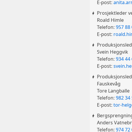
E-post:
anita.a
Prosjektleder v
Roald Himle
Telefon:
957 88
E-post:
roald.h
Produksjonslede
Svein Heggvik
Telefon:
934 44
E-post:
svein.h
Produksjonslede
Fauskevåg
Tore Langballe
Telefon:
982 34
E-post:
tor-hel
Bergsprengnin
Anders Vatneb
Telefon:
974 72