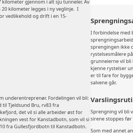
 kilometer gjennom i alt sju tunneler. Av
0 kilometer legges i ny veglinje. I
or vedlikehold og drift i en 15-
Sprengnings
16
I forbindelse med b
sprengningsarbeide
144
sprengingen ikke ov
rystelsesmålere p
grunneierne vil bli
kjenne rystelser u
er til fare for by
salvene går.
 underentreprenør. Fordelingen vil bli:
Varslingsrut
til Tjeldsund Bru, rv83 fra
Sprengning vil bli 
efjord, det vil si alle arbeider øst for
sirene stoppes før
ningen vest for Kanstadbotn, som vil si
E10 fra Gullesfjordbotn til Kanstadbotn.
Som med annet anl