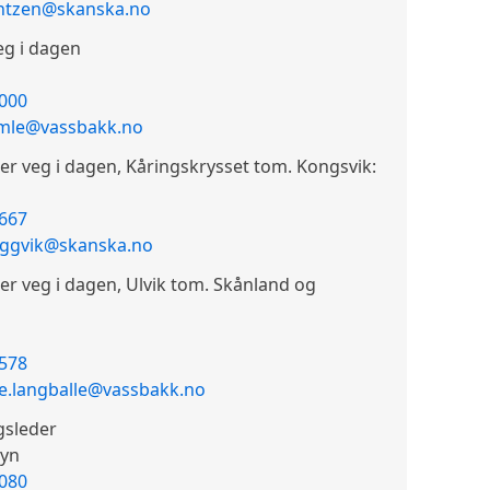
rntzen@skanska.no
eg i dagen
 000
imle@vassbakk.no
r veg i dagen, Kåringskrysset tom. Kongsvik:
 667
eggvik@skanska.no
r veg i dagen, Ulvik tom. Skånland og
 578
ge.langballe@vassbakk.no
gsleder
ryn
 080