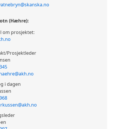
vatnebryn@skanska.no
otn (Hæhre):
l om prosjektet:
kh.no
kt/Prosjektleder
onsen
 345
haehre@akh.no
eg i dagen
ussen
 968
arkussen@akh.no
gsleder
oen