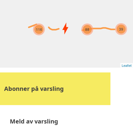
39
116
88
Leaflet
Abonner på varsling
Meld av varsling