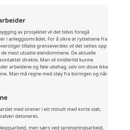
arbeider
ygging av prosjektet vil det tidvis foregå
r i anleggsområdet. For å sikre at rystelsene fra
erstiger tillatte grenseverdier, vil det settes opp
å de mest utsatte eiendommene. De aktuelle
 kontaktet direkte. Man vil imidlertid kunne
nder arbeidene og føle ubehag, selv om disse ikke
ggene. Man må regne med støy fra boringen og når
ine
varslet med sirener i ett minutt med korte støt,
 salven detoneres.
eggsarbeid, men særs ved sprengningsarbeid,