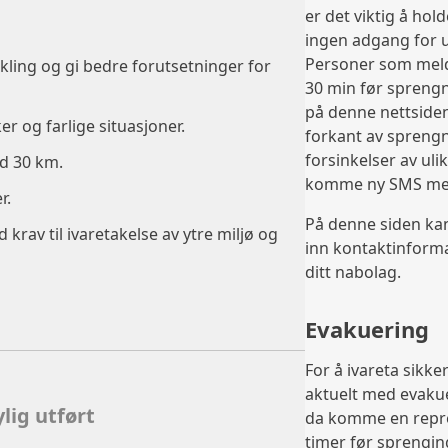
er det viktig å hol
ingen adgang for
Personer som melde
kling og gi bedre forutsetninger for
30 min før spreng
på denne nettsiden
 og farlige situasjoner.
forkant av spreng
forsinkelser av uli
ed 30 km.
komme ny SMS med
r.
På denne siden kan
rav til ivaretakelse av ytre miljø og
inn kontaktinform
ditt nabolag.
Evakuering
For å ivareta sikker
aktuelt med evakue
lig utført
da komme en repre
timer før sprenging