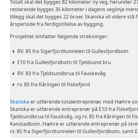
Totalt skal det bygges 82 kilometer ny veg, herunder 27
resterende bygges 35 kilometer i dagens veglinje mens 2
tillegg skal det bygges 22 broer. Skanska vil videre stå f
årsperiode fra ferdigstillelse av bygging.
Prosjektet omfatter følgende strekninger:
RV. 85 fra Sigerfjordtunnelen til Gullesfjordbotn
E10 fra Gullesfjordbotn til Tjeldsund bru
RV. 83 fra Tjeldsundbrua til Fauskevåg
rv. 85 fra Kåringen til Fiskefjord
Skanska
er utførende totalentreprenør, med Hæhre som
Skanska er utførende entreprenør på E10 fra Fiskefjord 
Tjeldsundbrua til Fauskvåg, og rv. 85 fra Kåringen til Fisk
Kanstadbotn. Hæhre er utførende entreprenør på strek
rv. 85 fra Sigerfjordtunnelen til Gullesfjordbotn, samt 