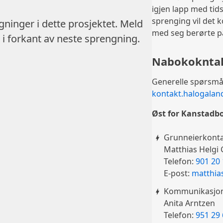
igjen lapp med tid
sprenging vil det 
gninger i dette prosjektet. Meld
med seg berørte pa
S i forkant av neste sprengning.
Nabokoknta
Generelle spørsmå
kontakt.halogala
Øst for Kanstadbo
Grunneierkont
Matthias Helgi
Telefon:
901 20
E-post:
matthia
Kommunikasjons
Anita Arntzen
Telefon:
951 29