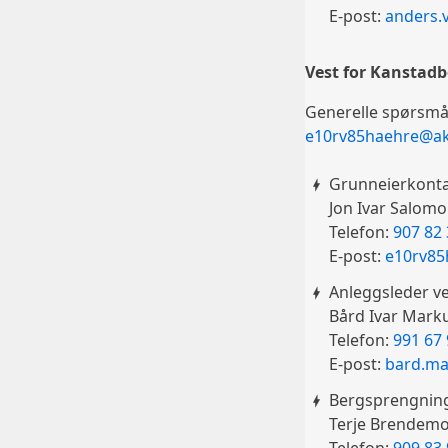
E-post:
anders.
Vest for Kanstadb
Generelle spørsmå
e10rv85haehre@a
Grunneierkonta
Jon Ivar Salom
Telefon:
907 82
E-post:
e10rv85
Anleggsleder v
Bård Ivar Mark
Telefon:
991 67
E-post:
bard.m
Bergsprengnin
Terje Brendem