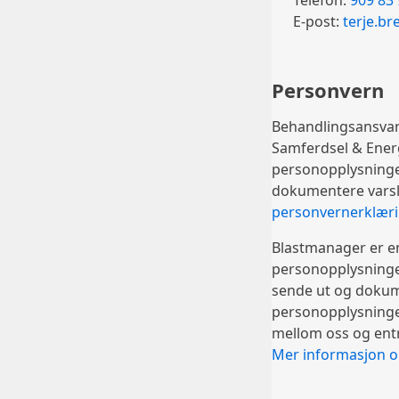
Telefon:
909 83
E-post:
terje.b
Personvern
Behandlingsansvar
Samferdsel & Ener
personopplysninge
dokumentere varsle
personvernerklærin
Blastmanager er e
personopplysninge
sende ut og dokume
personopplysninge
mellom oss og ent
Mer informasjon 