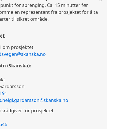
spunkt for sprenging. Ca. 15 minutter før
komme en representant fra prosjektet for å ta
rter til sikret område.
kt
l om prosjektet:
ndsvegen@skanska.no
tn (Skanska):
akt
 Gardarsson
 191
s.helgi.gardarsson@skanska.no
rådgiver for prosjektet
 646