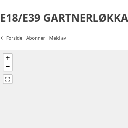
Gå til prosjektets innhold
Gå til bunntekst
E18/E39 GARTNERLØKKA
Tilbake til
Forside
Abonner
Meld av
+
−