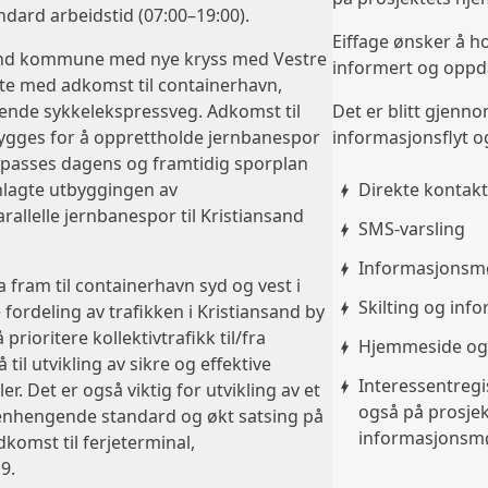
ndard arbeidstid (07:00–19:00).
Eiffage ønsker å h
nsand kommune med nye kryss med Vestre
informert og oppda
ate med adkomst til containerhavn,
ående sykkelekspressveg. Adkomst til
Det er blitt gjenno
 bygges for å opprettholde jernbanespor
informasjonsflyt o
tilpasses dagens og framtidig sporplan
nlagte utbyggingen av
Direkte kontakt
rallelle jernbanespor til Kristiansand
SMS-varsling
Informasjonsm
a fram til containerhavn syd og vest i
Skilting og in
 fordeling av trafikken i Kristiansand by
prioritere kollektivtrafikk til/fra
Hjemmeside og 
til utvikling av sikre og effektive
Interessentregi
 Det er også viktig for utvikling av et
også på prosjek
nhengende standard og økt satsing på
informasjonsmøt
dkomst til ferjeterminal,
9.