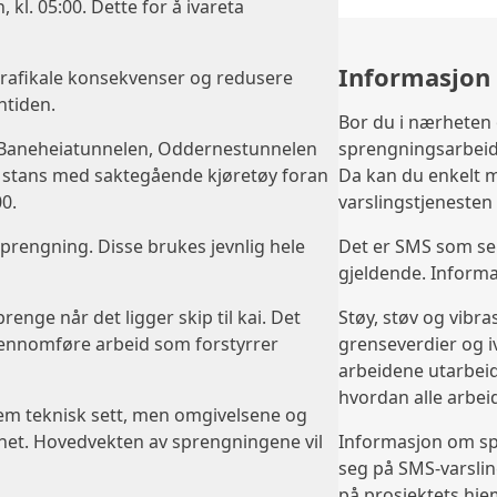
kl. 05:00. Dette for å ivareta
Informasjon
trafikale konsekvenser og redusere
htiden.
Bor du i nærheten 
ne (Baneheiatunnelen, Oddernestunnelen
sprengningsarbeid
 stans med saktegående kjøretøy foran
Da kan du enkelt m
0.
varslingstjenesten 
prengning. Disse brukes jevnlig hele
Det er SMS som se
gjeldende. Informa
prenge når det ligger skip til kai. Det
Støy, støv og vibra
jennomføre arbeid som forstyrrer
grenseverdier og iv
arbeidene utarbeid
hvordan alle arbei
rem teknisk sett, men omgivelsene og
kerhet. Hovedvekten av sprengningene vil
Informasjon om sp
seg på SMS-varsling
på prosjektets hje