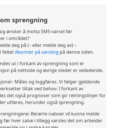
 om sprengning
og ønsker å motta SMS-varsel før
er i området?
elde deg på (– eller melde deg av) –
i feltet
Abonner på varsling
på denne siden.
ndes ut i forkant av sprengning som er
sjon på nettside og øvrige steder er veiledende.
sjoner: Måles og loggføres. Vi følger gjeldende
erksetter tiltak ved behov. I forkant av
es det også prognoser som gir retningslinjer for
der utføres, herunder også sprengning.
rengningene: Berørte naboer vil kunne melde
 før hver salve i tillegg varsles det om arbeider
mmeside og i andre kanaler.