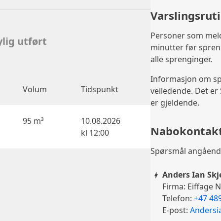
Varslingsrut
Personer som melde
lig utført
minutter før spreng
alle sprenginger.
Informasjon om sp
Volum
Tidspunkt
veiledende. Det er
er gjeldende.
95 m³
10.08.2026
Nabokontak
kl
12:00
Spørsmål angående 
Anders Ian Sk
Firma: Eiffage 
Telefon:
+47 48
E-post:
Andersi