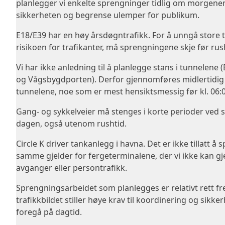
planlegger vi enkelte sprengninger tidlig om morgenen, 
sikkerheten og begrense ulemper for publikum.
E18/E39 har en høy årsdøgntrafikk. For å unngå store 
risikoen for trafikanter, må sprengningene skje før rus
Vi har ikke anledning til å planlegge stans i tunnele
og Vågsbygdporten). Derfor gjennomføres midlertidig
tunnelene, noe som er mest hensiktsmessig før kl. 06:0
Gang- og sykkelveier må stenges i korte perioder ved s
dagen, også utenom rushtid.
Circle K driver tankanlegg i havna. Det er ikke tillatt å s
samme gjelder for fergeterminalene, der vi ikke kan g
avganger eller persontrafikk.
Sprengningsarbeidet som planlegges er relativt rett f
trafikkbildet stiller høye krav til koordinering og sik
foregå på dagtid.