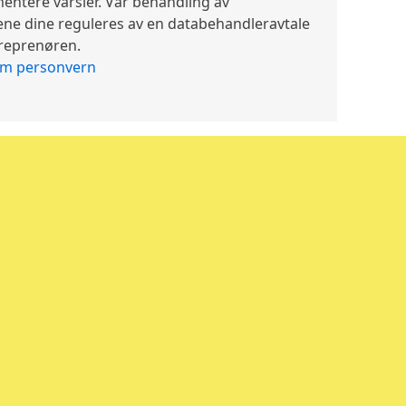
ntere varsler. Vår behandling av
ne dine reguleres av en databehandleravtale
reprenøren.
om personvern