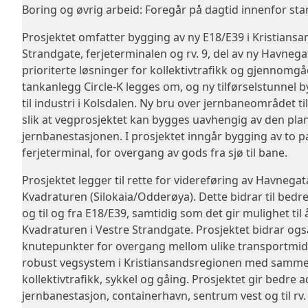
Boring og øvrig arbeid: Foregår på dagtid innenfor sta
Prosjektet omfatter bygging av ny E18/E39 i Kristia
Strandgate, ferjeterminalen og rv. 9, del av ny Havneg
prioriterte løsninger for kollektivtrafikk og gjennomg
tankanlegg Circle-K legges om, og ny tilførselstunnel
til industri i Kolsdalen. Ny bru over jernbaneområdet 
slik at vegprosjektet kan bygges uavhengig av den pla
jernbanestasjonen. I prosjektet inngår bygging av to pa
ferjeterminal, for overgang av gods fra sjø til bane.
Prosjektet legger til rette for videreføring av Havnegat
Kvadraturen (Silokaia/Odderøya). Dette bidrar til bedre
og til og fra E18/E39, samtidig som det gir mulighet til å 
Kvadraturen i Vestre Strandgate. Prosjektet bidrar også 
knutepunkter for overgang mellom ulike transportmidler.
robust vegsystem i Kristiansandsregionen med samme
kollektivtrafikk, sykkel og gåing. Prosjektet gir bedre a
jernbanestasjon, containerhavn, sentrum vest og til rv. 