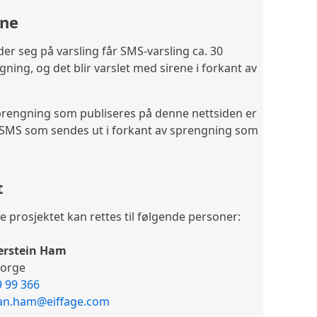
ine
r seg på varsling får SMS-varsling ca. 30
ning, og det blir varslet med sirene i forkant av
rengning som publiseres på denne nettsiden er
 SMS som sendes ut i forkant av sprengning som
t
prosjektet kan rettes til følgende personer:
jerstein Ham
Norge
9 99 366
an.ham@eiffage.com