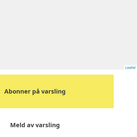
Leaflet
Abonner på varsling
Meld av varsling