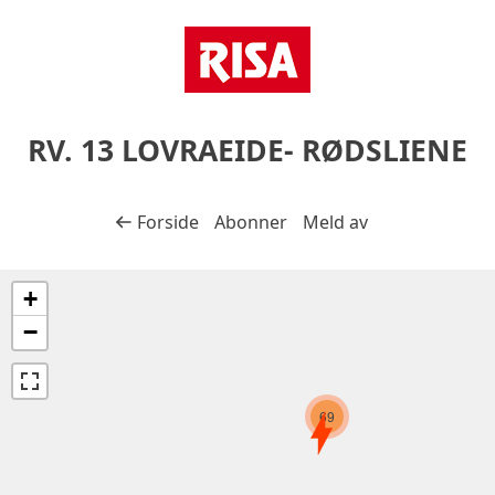
Gå til prosjektets innhold
Gå til bunntekst
RV. 13 LOVRAEIDE- RØDSLIENE
Tilbake til
Forside
Abonner
Meld av
+
−
69