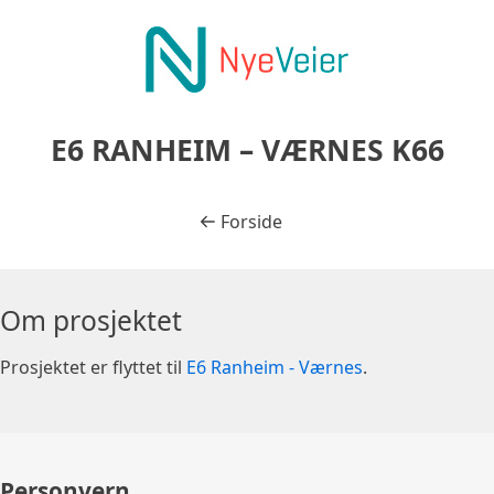
Gå til prosjektets innhold
Gå til bunntekst
E6 RANHEIM – VÆRNES K66
Tilbake til
Forside
Om prosjektet
Prosjektet er flyttet til
E6 Ranheim - Værnes
.
Personvern