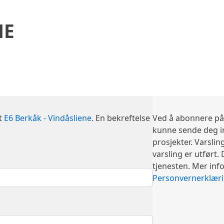
NE
kt
E6 Berkåk - Vindåsliene
. En bekreftelse
Ved å abonnere på
kunne sende deg in
prosjekter. Varsli
varsling er utført.
tjenesten. Mer inf
Personvernerklær