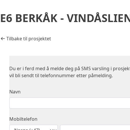
Gå til prosjektets innhold
Gå til bunntekst
E6 BERKÅK - VINDÅSLIE
Tilbake til prosjektet
Du er i ferd med å melde deg på SMS varsling i prosje
vil bli sendt til telefonnummer etter påmelding.
Navn
Mobiltelefon